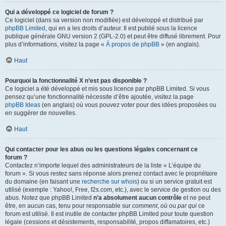
Qui a développé ce logiciel de forum ?
Ce logiciel (dans sa version non modifiée) est développé et distribué par
phpBB Limited
, qui en a les droits d’auteur. Il est publié sous la licence
publique générale GNU version 2 (GPL-2.0) et peut être diffusé librement. Pour
plus d’informations, visitez la page «
À propos de phpBB
» (en anglais).
Haut
Pourquoi la fonctionnalité X n’est pas disponible ?
Ce logiciel a été développé et mis sous licence par phpBB Limited. Si vous
pensez qu’une fonctionnalité nécessite d’être ajoutée, visitez la page
phpBB Ideas
(en anglais) où vous pouvez voter pour des idées proposées ou
en suggérer de nouvelles.
Haut
Qui contacter pour les abus ou les questions légales concernant ce
forum ?
Contactez n’importe lequel des administrateurs de la liste « L’équipe du
forum ». Si vous restez sans réponse alors prenez contact avec le propriétaire
du domaine (en faisant une
recherche sur whois
) ou si un service gratuit est
utilisé (exemple : Yahoo!, Free, f2s.com, etc.), avec le service de gestion ou des
abus. Notez que phpBB Limited
n’a absolument aucun contrôle
et ne peut
être, en aucun cas, tenu pour responsable sur
comment
,
où
ou
par qui
ce
forum est utilisé. Il est inutile de contacter phpBB Limited pour toute question
légale (cessions et désistements, responsabilité, propos diffamatoires, etc.)