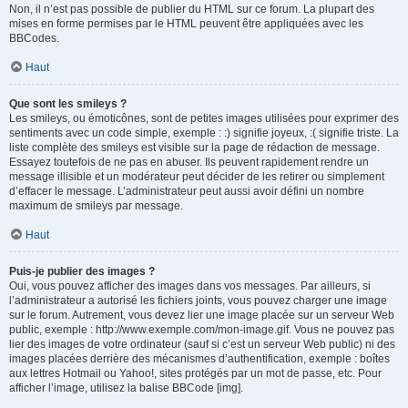
Non, il n’est pas possible de publier du HTML sur ce forum. La plupart des
mises en forme permises par le HTML peuvent être appliquées avec les
BBCodes.
Haut
Que sont les smileys ?
Les smileys, ou émoticônes, sont de petites images utilisées pour exprimer des
sentiments avec un code simple, exemple : :) signifie joyeux, :( signifie triste. La
liste complète des smileys est visible sur la page de rédaction de message.
Essayez toutefois de ne pas en abuser. Ils peuvent rapidement rendre un
message illisible et un modérateur peut décider de les retirer ou simplement
d’effacer le message. L’administrateur peut aussi avoir défini un nombre
maximum de smileys par message.
Haut
Puis-je publier des images ?
Oui, vous pouvez afficher des images dans vos messages. Par ailleurs, si
l’administrateur a autorisé les fichiers joints, vous pouvez charger une image
sur le forum. Autrement, vous devez lier une image placée sur un serveur Web
public, exemple : http://www.exemple.com/mon-image.gif. Vous ne pouvez pas
lier des images de votre ordinateur (sauf si c’est un serveur Web public) ni des
images placées derrière des mécanismes d’authentification, exemple : boîtes
aux lettres Hotmail ou Yahoo!, sites protégés par un mot de passe, etc. Pour
afficher l’image, utilisez la balise BBCode [img].