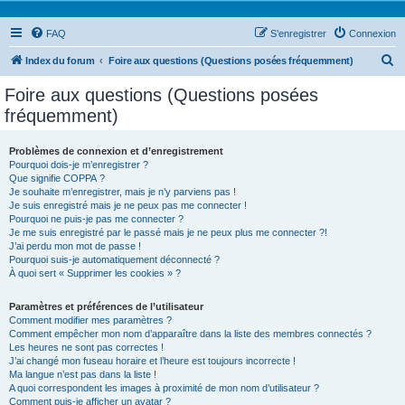
FAQ
S’enregistrer
Connexion
R
Index du forum
Foire aux questions (Questions posées fréquemment)
e
Foire aux questions (Questions posées
c
fréquemment)
h
e
Problèmes de connexion et d’enregistrement
Pourquoi dois-je m’enregistrer ?
r
Que signifie COPPA ?
c
Je souhaite m’enregistrer, mais je n’y parviens pas !
Je suis enregistré mais je ne peux pas me connecter !
h
Pourquoi ne puis-je pas me connecter ?
Je me suis enregistré par le passé mais je ne peux plus me connecter ?!
e
J’ai perdu mon mot de passe !
r
Pourquoi suis-je automatiquement déconnecté ?
À quoi sert « Supprimer les cookies » ?
Paramètres et préférences de l’utilisateur
Comment modifier mes paramètres ?
Comment empêcher mon nom d’apparaître dans la liste des membres connectés ?
Les heures ne sont pas correctes !
J’ai changé mon fuseau horaire et l’heure est toujours incorrecte !
Ma langue n’est pas dans la liste !
A quoi correspondent les images à proximité de mon nom d’utilisateur ?
Comment puis-je afficher un avatar ?