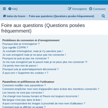
FAQ
S’enregistrer
Connexion
R
Index du forum
Foire aux questions (Questions posées fréquemment)
e
Foire aux questions (Questions posées
c
fréquemment)
h
e
Problèmes de connexion et d’enregistrement
Pourquoi dois-je m’enregistrer ?
r
Que signifie COPPA ?
c
Je souhaite m’enregistrer, mais je n’y parviens pas !
Je suis enregistré mais je ne peux pas me connecter !
h
Pourquoi ne puis-je pas me connecter ?
Je me suis enregistré par le passé mais je ne peux plus me connecter ?!
e
J’ai perdu mon mot de passe !
r
Pourquoi suis-je automatiquement déconnecté ?
À quoi sert « Supprimer les cookies » ?
Paramètres et préférences de l’utilisateur
Comment modifier mes paramètres ?
Comment empêcher mon nom d’apparaître dans la liste des membres connectés ?
Les heures ne sont pas correctes !
J’ai changé mon fuseau horaire et l’heure est toujours incorrecte !
Ma langue n’est pas dans la liste !
A quoi correspondent les images à proximité de mon nom d’utilisateur ?
Comment puis-je afficher un avatar ?