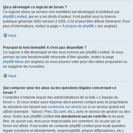
Qui a développé ce logiciel de forum ?
Ce logiciel (dans sa version non modifiée) est développé et distribué par
phpBB Limited
, qui en a les droits d’auteur. Il est publié sous la licence
publique générale GNU version 2 (GPL-2.0) et peut être diffusé librement. Pour
plus d’informations, visitez la page «
À propos de phpBB
» (en anglais).
Haut
Pourquoi la fonctionnalité X n’est pas disponible ?
Ce logiciel a été développé et mis sous licence par phpBB Limited. Si vous
pensez qu’une fonctionnalité nécessite d’être ajoutée, visitez la page
phpBB Ideas
(en anglais) où vous pouvez voter pour des idées proposées ou
en suggérer de nouvelles.
Haut
Qui contacter pour les abus ou les questions légales concernant ce
forum ?
Contactez n’importe lequel des administrateurs de la liste « L’équipe du
forum ». Si vous restez sans réponse alors prenez contact avec le propriétaire
du domaine (en faisant une
recherche sur whois
) ou si un service gratuit est
utilisé (exemple : Yahoo!, Free, f2s.com, etc.), avec le service de gestion ou des
abus. Notez que phpBB Limited
n’a absolument aucun contrôle
et ne peut
être, en aucun cas, tenu pour responsable sur
comment
,
où
ou
par qui
ce
forum est utilisé. Il est inutile de contacter phpBB Limited pour toute question
légale (cessions et désistements, responsabilité, propos diffamatoires, etc.)