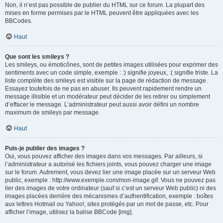
Non, il n’est pas possible de publier du HTML sur ce forum. La plupart des
mises en forme permises par le HTML peuvent être appliquées avec les
BBCodes.
Haut
Que sont les smileys ?
Les smileys, ou émoticônes, sont de petites images utilisées pour exprimer des
sentiments avec un code simple, exemple : :) signifie joyeux, :( signifie triste. La
liste complète des smileys est visible sur la page de rédaction de message.
Essayez toutefois de ne pas en abuser. Ils peuvent rapidement rendre un
message illisible et un modérateur peut décider de les retirer ou simplement
d’effacer le message. L’administrateur peut aussi avoir défini un nombre
maximum de smileys par message.
Haut
Puis-je publier des images ?
Oui, vous pouvez afficher des images dans vos messages. Par ailleurs, si
l’administrateur a autorisé les fichiers joints, vous pouvez charger une image
sur le forum. Autrement, vous devez lier une image placée sur un serveur Web
public, exemple : http://www.exemple.com/mon-image.gif. Vous ne pouvez pas
lier des images de votre ordinateur (sauf si c’est un serveur Web public) ni des
images placées derrière des mécanismes d’authentification, exemple : boîtes
aux lettres Hotmail ou Yahoo!, sites protégés par un mot de passe, etc. Pour
afficher l’image, utilisez la balise BBCode [img].