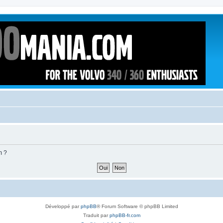
m ?
Développé par
phpBB
® Forum Software © phpBB Limited
Traduit par
phpBB-fr.com