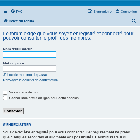
FAQ
S’enregistrer
Connexion
R
Index du forum
e
Le forum exige que vous soyez enregistré et connecté pour
c
pouvoir consulter le profil des membres.
h
Nom d’utilisateur :
e
r
Mot de passe :
c
h
J’ai oublié mon mot de passe
Renvoyer le courriel de confirmation
e
r
Se souvenir de moi
Cacher mon statut en ligne pour cette session
S’ENREGISTRER
Vous devez être enregistré pour vous connecter. L’enregistrement ne prend
que quelques secondes et augmente vos possibilités. L’administrateur du