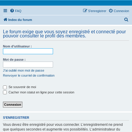
FAQ
S’enregistrer
Connexion
R
Index du forum
e
Le forum exige que vous soyez enregistré et connecté pour
c
pouvoir consulter le profil des membres.
h
Nom d’utilisateur :
e
r
Mot de passe :
c
h
J’ai oublié mon mot de passe
Renvoyer le courriel de confirmation
e
r
Se souvenir de moi
Cacher mon statut en ligne pour cette session
S’ENREGISTRER
Vous devez être enregistré pour vous connecter. L’enregistrement ne prend
que quelques secondes et augmente vos possibilités. L’administrateur du