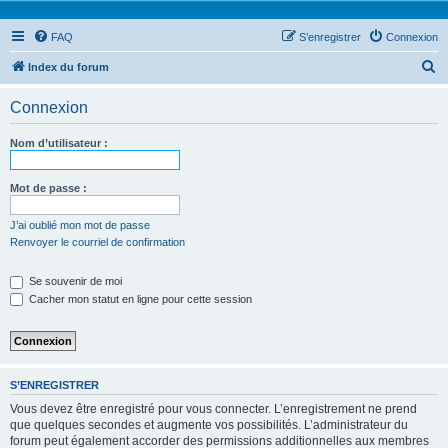
FAQ
S’enregistrer
Connexion
R
Index du forum
e
Connexion
c
h
Nom d’utilisateur :
e
r
Mot de passe :
c
J’ai oublié mon mot de passe
h
Renvoyer le courriel de confirmation
e
Se souvenir de moi
r
Cacher mon statut en ligne pour cette session
S’ENREGISTRER
Vous devez être enregistré pour vous connecter. L’enregistrement ne prend
que quelques secondes et augmente vos possibilités. L’administrateur du
forum peut également accorder des permissions additionnelles aux membres