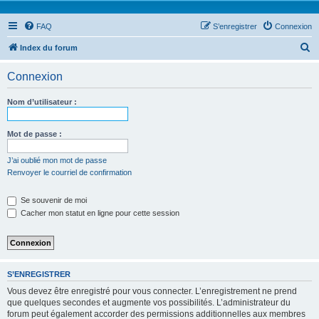
FAQ
S’enregistrer
Connexion
R
Index du forum
e
Connexion
c
h
Nom d’utilisateur :
e
r
Mot de passe :
c
J’ai oublié mon mot de passe
h
Renvoyer le courriel de confirmation
e
Se souvenir de moi
r
Cacher mon statut en ligne pour cette session
S’ENREGISTRER
Vous devez être enregistré pour vous connecter. L’enregistrement ne prend
que quelques secondes et augmente vos possibilités. L’administrateur du
forum peut également accorder des permissions additionnelles aux membres