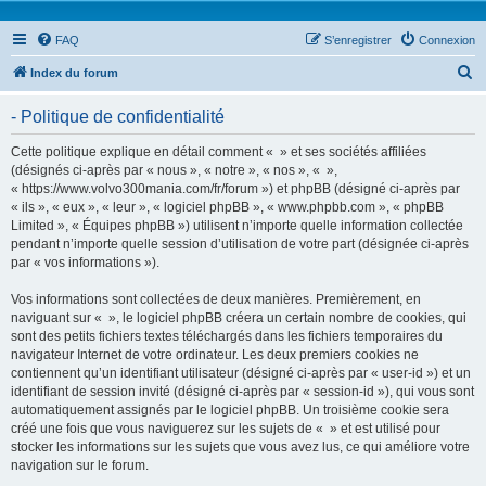
FAQ
S’enregistrer
Connexion
R
Index du forum
e
- Politique de confidentialité
c
h
Cette politique explique en détail comment « » et ses sociétés affiliées
(désignés ci-après par « nous », « notre », « nos », « »,
e
« https://www.volvo300mania.com/fr/forum ») et phpBB (désigné ci-après par
r
« ils », « eux », « leur », « logiciel phpBB », « www.phpbb.com », « phpBB
Limited », « Équipes phpBB ») utilisent n’importe quelle information collectée
c
pendant n’importe quelle session d’utilisation de votre part (désignée ci-après
h
par « vos informations »).
e
Vos informations sont collectées de deux manières. Premièrement, en
r
naviguant sur « », le logiciel phpBB créera un certain nombre de cookies, qui
sont des petits fichiers textes téléchargés dans les fichiers temporaires du
navigateur Internet de votre ordinateur. Les deux premiers cookies ne
contiennent qu’un identifiant utilisateur (désigné ci-après par « user-id ») et un
identifiant de session invité (désigné ci-après par « session-id »), qui vous sont
automatiquement assignés par le logiciel phpBB. Un troisième cookie sera
créé une fois que vous naviguerez sur les sujets de « » et est utilisé pour
stocker les informations sur les sujets que vous avez lus, ce qui améliore votre
navigation sur le forum.