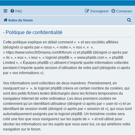
FAQ
S’enregistrer
Connexion
R
Index du forum
e
- Politique de confidentialité
c
h
Cette politique explique en détail comment « » et ses sociétés affiliées
(désignés ci-après par « nous », « notre », « nos », « »,
e
« https://www.volvo300mania.com/fr/forum ») et phpBB (désigné ci-après par
r
« ils », « eux », « leur », « logiciel phpBB », « www.phpbb.com », « phpBB
Limited », « Équipes phpBB ») utilisent n’importe quelle information collectée
c
pendant n’importe quelle session d’utilisation de votre part (désignée ci-après
h
par « vos informations »).
e
Vos informations sont collectées de deux manières. Premièrement, en
r
naviguant sur « », le logiciel phpBB créera un certain nombre de cookies, qui
sont des petits fichiers textes téléchargés dans les fichiers temporaires du
navigateur Internet de votre ordinateur. Les deux premiers cookies ne
contiennent qu’un identifiant utilisateur (désigné ci-après par « user-id ») et un
identifiant de session invité (désigné ci-après par « session-id »), qui vous sont
automatiquement assignés par le logiciel phpBB. Un troisième cookie sera
créé une fois que vous naviguerez sur les sujets de « » et est utilisé pour
stocker les informations sur les sujets que vous avez lus, ce qui améliore votre
navigation sur le forum.