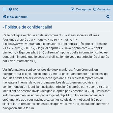
FAQ
S’enregistrer
Connexion
R
Index du forum
e
- Politique de confidentialité
c
h
Cette politique explique en détail comment « » et ses sociétés affiliées
(désignés ci-après par « nous », « notre », « nos », « »,
e
« https://www.volvo300mania.com/fr/forum ») et phpBB (désigné ci-après par
r
« ils », « eux », « leur », « logiciel phpBB », « www.phpbb.com », « phpBB
Limited », « Équipes phpBB ») utilisent n’importe quelle information collectée
c
pendant n’importe quelle session d’utilisation de votre part (désignée ci-après
h
par « vos informations »).
e
Vos informations sont collectées de deux manières. Premièrement, en
r
naviguant sur « », le logiciel phpBB créera un certain nombre de cookies, qui
sont des petits fichiers textes téléchargés dans les fichiers temporaires du
navigateur Internet de votre ordinateur. Les deux premiers cookies ne
contiennent qu’un identifiant utilisateur (désigné ci-après par « user-id ») et un
identifiant de session invité (désigné ci-après par « session-id »), qui vous sont
automatiquement assignés par le logiciel phpBB. Un troisième cookie sera
créé une fois que vous naviguerez sur les sujets de « » et est utilisé pour
stocker les informations sur les sujets que vous avez lus, ce qui améliore votre
navigation sur le forum.