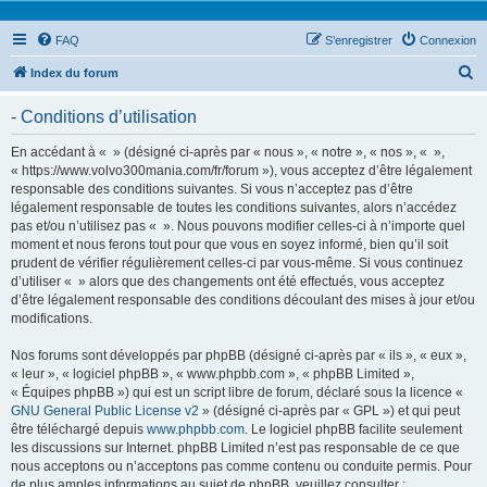
FAQ
S’enregistrer
Connexion
R
Index du forum
e
- Conditions d’utilisation
c
h
En accédant à « » (désigné ci-après par « nous », « notre », « nos », « »,
« https://www.volvo300mania.com/fr/forum »), vous acceptez d’être légalement
e
responsable des conditions suivantes. Si vous n’acceptez pas d’être
r
légalement responsable de toutes les conditions suivantes, alors n’accédez
pas et/ou n’utilisez pas « ». Nous pouvons modifier celles-ci à n’importe quel
c
moment et nous ferons tout pour que vous en soyez informé, bien qu’il soit
h
prudent de vérifier régulièrement celles-ci par vous-même. Si vous continuez
d’utiliser « » alors que des changements ont été effectués, vous acceptez
e
d’être légalement responsable des conditions découlant des mises à jour et/ou
r
modifications.
Nos forums sont développés par phpBB (désigné ci-après par « ils », « eux »,
« leur », « logiciel phpBB », « www.phpbb.com », « phpBB Limited »,
« Équipes phpBB ») qui est un script libre de forum, déclaré sous la licence «
GNU General Public License v2
» (désigné ci-après par « GPL ») et qui peut
être téléchargé depuis
www.phpbb.com
. Le logiciel phpBB facilite seulement
les discussions sur Internet. phpBB Limited n’est pas responsable de ce que
nous acceptons ou n’acceptons pas comme contenu ou conduite permis. Pour
de plus amples informations au sujet de phpBB, veuillez consulter :