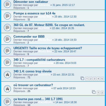
Démonter son radiateur
Dernier message par
Adrien02
«
31 janv. 2015 12:17
Réponses :
1
Pompe a essence sur b14 4e
Dernier message par
Rusty Boy
«
25 déc. 2014 12:30
Réponses :
11
360 GL de 87. Moteur B200. Se coupe en roulant.
Dernier message par
ALFRED
«
22 déc. 2014 16:35
Réponses :
7
Commander sur BBB
Dernier message par
Rusty Boy
«
19 déc. 2014 19:33
Réponses :
2
URGENT!! Taille ecrou de tuyau echappement?
Dernier message par
Rusty Boy
«
22 nov. 2014 18:47
Réponses :
9
340 1.7 : compatibilité carburateurs
Dernier message par
volvomania
«
20 nov. 2014 9:03
Réponses :
7
340 1.4: conso trop élevée
Dernier message par
volvoboy
«
15 oct. 2014 22:31
Réponses :
71
1
2
3
4
5
où trouver un carburateur?
Dernier message par
lodiane81
«
07 août 2014 18:53
Réponses :
25
1
2
ça tourne pas rond... 340 1.7 1991
Dernier message par
Cat340GPL
«
14 avr. 2014 18:30
Réponses :
10