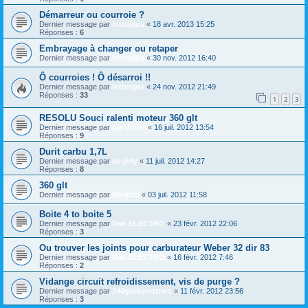
Démarreur ou courroie ?
Dernier message par
lottusjus
«
18 avr. 2013 15:25
Réponses :
6
Embrayage à changer ou retaper
Dernier message par
lottusjus
«
30 nov. 2012 16:40
Ô courroies ! Ô désarroi !!
Dernier message par
lottusjus
«
24 nov. 2012 21:49
Réponses :
33
1
2
3
RESOLU Souci ralenti moteur 360 glt
Dernier message par
gle driver
«
16 juil. 2012 13:54
Réponses :
9
Durit carbu 1,7L
Dernier message par
ch@rly
«
11 juil. 2012 14:27
Réponses :
8
360 glt
Dernier message par
Nosfrtu
«
03 juil. 2012 11:58
Boite 4 to boite 5
Dernier message par
Dan ELECTRO
«
23 févr. 2012 22:06
Réponses :
3
Ou trouver les joints pour carburateur Weber 32 dir 83
Dernier message par
Dan ELECTRO
«
16 févr. 2012 7:46
Réponses :
2
Vidange circuit refroidissement, vis de purge ?
Dernier message par
340globetrotters
«
11 févr. 2012 23:56
Réponses :
3