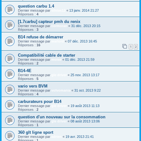
question carbu 1.4
Dernier message par
silvias12
«
13 janv. 2014 21:27
Réponses :
4
[1.7carbu] capteur pmh du renix
Dernier message par
cormoran
«
31 déc. 2013 20:15
Réponses :
3
B14 refuse de démarrer
Dernier message par
warlord
«
07 déc. 2013 16:45
Réponses :
16
1
2
Compatibilité cable de starter
Dernier message par
moise
«
01 déc. 2013 21:59
Réponses :
2
B14-4E
Dernier message par
gle driver
«
25 nov. 2013 13:17
Réponses :
5
vario vers BVM
Dernier message par
volvomania
«
31 oct. 2013 9:22
Réponses :
4
carburateurs pour B14
Dernier message par
gle driver
«
19 août 2013 11:13
Réponses :
2
question d'un nouveau sur la consommation
Dernier message par
gle driver
«
08 août 2013 13:06
Réponses :
1
360 glt ligne sport
Dernier message par
adrien
«
19 avr. 2013 21:41
Réponses :
1