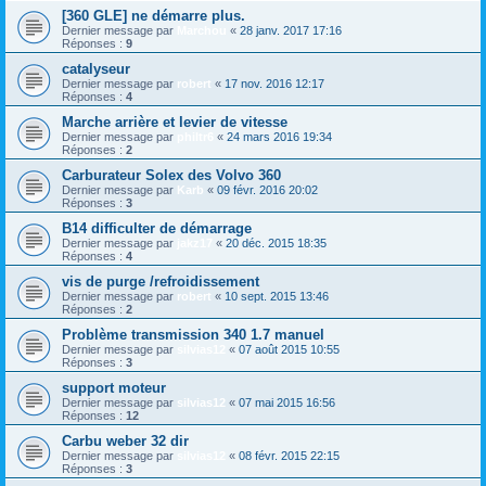
[360 GLE] ne démarre plus.
Dernier message par
Marchou
«
28 janv. 2017 17:16
Réponses :
9
catalyseur
Dernier message par
robert
«
17 nov. 2016 12:17
Réponses :
4
Marche arrière et levier de vitesse
Dernier message par
philtr6
«
24 mars 2016 19:34
Réponses :
2
Carburateur Solex des Volvo 360
Dernier message par
Karb
«
09 févr. 2016 20:02
Réponses :
3
B14 difficulter de démarrage
Dernier message par
jakz17
«
20 déc. 2015 18:35
Réponses :
4
vis de purge /refroidissement
Dernier message par
robert
«
10 sept. 2015 13:46
Réponses :
2
Problème transmission 340 1.7 manuel
Dernier message par
silvias12
«
07 août 2015 10:55
Réponses :
3
support moteur
Dernier message par
silvias12
«
07 mai 2015 16:56
Réponses :
12
Carbu weber 32 dir
Dernier message par
silvias12
«
08 févr. 2015 22:15
Réponses :
3