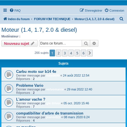
FAQ
S’enregistrer
Connexion
R
Index du forum
FORUM V3M TECHNIQUE
Moteur (1.4, 1.7, 2.0 & diesel)
e
Moteur (1.4, 1.7, 2.0 & diesel)
c
Modérateur :
moinsundemi
h
Rechercher
Recherche avanc
Nouveau sujet
e
1
2
3
4
5
6
Suivante
266 sujets
r
c
Sujets
h
Carbu moto sur b14 4e
e
Dernier message par
nate9595
«
24 août 2022 12:54
Réponses :
2
r
Probleme Vario
Dernier message par
volvomania
«
29 mai 2022 12:40
Réponses :
2
L'amour vache ?
Dernier message par
gle driver
«
05 oct. 2020 15:46
Réponses :
7
compatibiliter d'arbre de transmission
Dernier message par
jeanm022
«
08 mars 2020 6:24
Réponses :
4