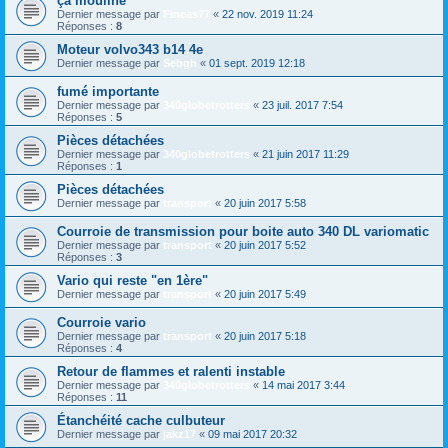
ça mouline
Dernier message par
Fineas77
«
22 nov. 2019 11:24
Réponses :
8
Moteur volvo343 b14 4e
Dernier message par
Sebgh
«
01 sept. 2019 12:18
fumé importante
Dernier message par
340globetrotters
«
23 juil. 2017 7:54
Réponses :
5
Pièces détachées
Dernier message par
340globetrotters
«
21 juin 2017 11:29
Réponses :
1
Pièces détachées
Dernier message par
transport
«
20 juin 2017 5:58
Courroie de transmission pour boite auto 340 DL variomatic
Dernier message par
transport
«
20 juin 2017 5:52
Réponses :
3
Vario qui reste "en 1ère"
Dernier message par
transport
«
20 juin 2017 5:49
Courroie vario
Dernier message par
transport
«
20 juin 2017 5:18
Réponses :
4
Retour de flammes et ralenti instable
Dernier message par
340globetrotters
«
14 mai 2017 3:44
Réponses :
11
Étanchéité cache culbuteur
Dernier message par
jakz17
«
09 mai 2017 20:32