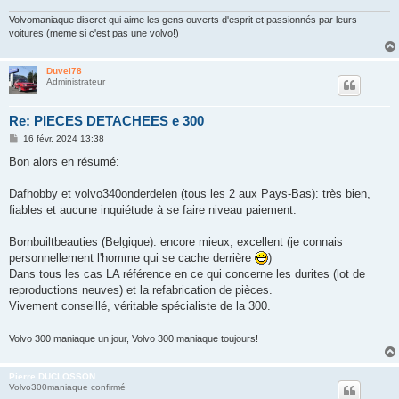
Volvomaniaque discret qui aime les gens ouverts d'esprit et passionnés par leurs
voitures (meme si c'est pas une volvo!)
Duvel78
Administrateur
Re: PIECES DETACHEES e 300
M
16 févr. 2024 13:38
e
s
Bon alors en résumé:
s
a
g
Dafhobby et volvo340onderdelen (tous les 2 aux Pays-Bas): très bien,
e
fiables et aucune inquiétude à se faire niveau paiement.
Bornbuiltbeauties (Belgique): encore mieux, excellent (je connais
personnellement l'homme qui se cache derrière
)
Dans tous les cas LA référence en ce qui concerne les durites (lot de
reproductions neuves) et la refabrication de pièces.
Vivement conseillé, véritable spécialiste de la 300.
Volvo 300 maniaque un jour, Volvo 300 maniaque toujours!
Pierre DUCLOSSON
Volvo300maniaque confirmé