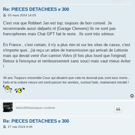
Re: PIECES DETACHEES e 300
M
05 mars 2024 14:05
e
s
C'est vrai que Robbert Jan est top; toujours de bon conseil. Je
s
recommande aussi dafparts.nl (Garage Clemens) Ils ne sont pas
a
g
francophones mais Chat GPT fait le reste . Ils sont très sérieux.
e
En France , c'est certain, il n'y a plus rien et sur les sites de casse, c'est
n'importe quoi...j'ai reçu un arbre de transmission qui arrivait de Lettonie
mais qui devait venir d'un camion Volvo (4 fois plus lourd que l'original)
Retour à l'envoyeur et remboursement sans souci mais vaut mieux éviter
!
46 ans Toujours ensemble Ceux qui disaient que cela ne durerait pas sont tous morts...
l'ado et la voiture neuve ont senti passer les années, surtout l'ado. maintenant retraité !
gle driver
Volvo300maniaque confirmé
Re: PIECES DETACHEES e 300
M
27 mai 2024 6:46
e
s