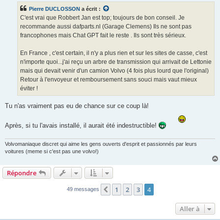
s
Pierre DUCLOSSON
a écrit :
a
g
C'est vrai que Robbert Jan est top; toujours de bon conseil. Je
e
recommande aussi dafparts.nl (Garage Clemens) Ils ne sont pas
francophones mais Chat GPT fait le reste . Ils sont très sérieux.
En France , c'est certain, il n'y a plus rien et sur les sites de casse, c'est
n'importe quoi...j'ai reçu un arbre de transmission qui arrivait de Lettonie
mais qui devait venir d'un camion Volvo (4 fois plus lourd que l'original)
Retour à l'envoyeur et remboursement sans souci mais vaut mieux
éviter !
Tu n'as vraiment pas eu de chance sur ce coup là!
Après, si tu l'avais installé, il aurait été indestructible!
Volvomaniaque discret qui aime les gens ouverts d'esprit et passionnés par leurs
voitures (meme si c'est pas une volvo!)
Répondre
1
2
3
4
Précédente
49 messages
Aller à