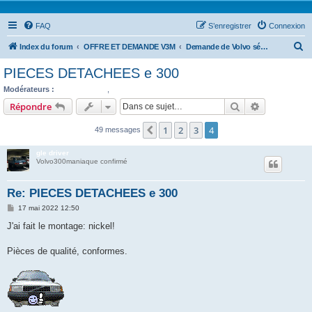
FAQ
S’enregistrer
Connexion
R
Index du forum
OFFRE ET DEMANDE V3M
Demande de Volvo série 300
e
PIECES DETACHEES e 300
c
Modérateurs :
moinsundemi
,
Quentin
h
Rechercher
Recherche 
Répondre
e
1
2
3
4
Précédente
49 messages
r
c
gle driver
Volvo300maniaque confirmé
h
e
Re: PIECES DETACHEES e 300
r
M
17 mai 2022 12:50
e
s
J'ai fait le montage: nickel!
s
a
g
Pièces de qualité, conformes.
e