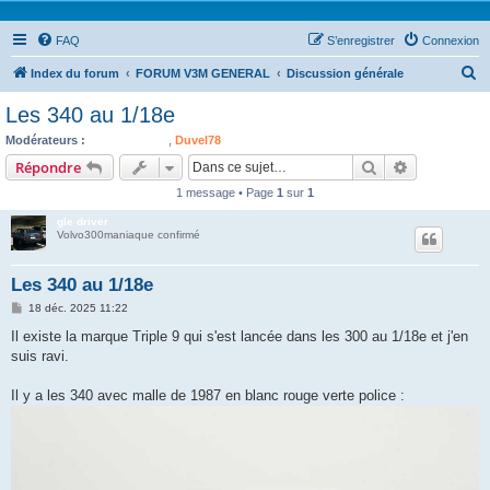
FAQ
S’enregistrer
Connexion
R
Index du forum
FORUM V3M GENERAL
Discussion générale
e
Les 340 au 1/18e
c
Modérateurs :
moinsundemi
,
Duvel78
h
Rechercher
Recherche 
Répondre
e
1 message • Page
1
sur
1
r
gle driver
c
Volvo300maniaque confirmé
h
Les 340 au 1/18e
e
M
18 déc. 2025 11:22
r
e
s
Il existe la marque Triple 9 qui s'est lancée dans les 300 au 1/18e et j'en
s
suis ravi.
a
g
e
Il y a les 340 avec malle de 1987 en blanc rouge verte police :